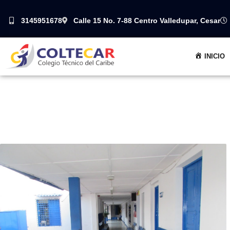
Ir
3145951678
Calle 15 No. 7-88 Centro Valledupar, Cesar
al
contenido
INICIO