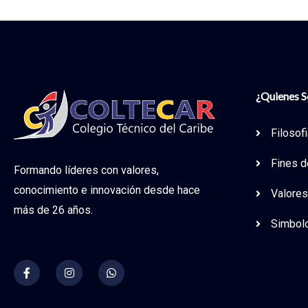
¿Quienes 
Filosof
Fines d
Formando líderes con valores,
conocimiento e innovación desde hace
Valore
más de 26 años.
Simbol
F
I
W
a
n
h
c
s
a
e
t
t
b
a
s