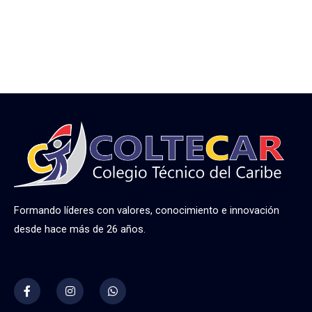
Formando líderes con valores, conocimiento e innovación
desde hace más de 26 años.
F
I
W
a
n
h
c
s
a
e
t
t