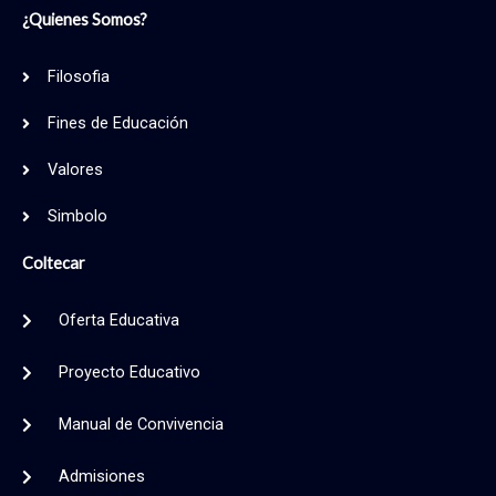
b
a
s
¿Quienes Somos?
o
g
a
o
r
p
k
a
p
Filosofia
-
m
f
Fines de Educación
Valores
Simbolo
Coltecar
Oferta Educativa
Proyecto Educativo
Manual de Convivencia
Admisiones