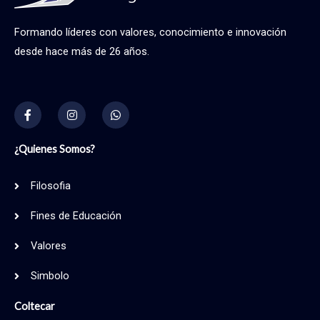
Formando líderes con valores, conocimiento e innovación
desde hace más de 26 años.
F
I
W
a
n
h
c
s
a
e
t
t
b
a
s
¿Quienes Somos?
o
g
a
o
r
p
k
a
p
Filosofia
-
m
f
Fines de Educación
Valores
Simbolo
Coltecar