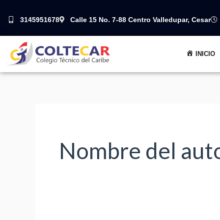
Ir
Buscar
3145951678
Calle 15 No. 7-88 Centro Valledupar, Cesar
al
por:
contenido
INICIO
Nombre del aut