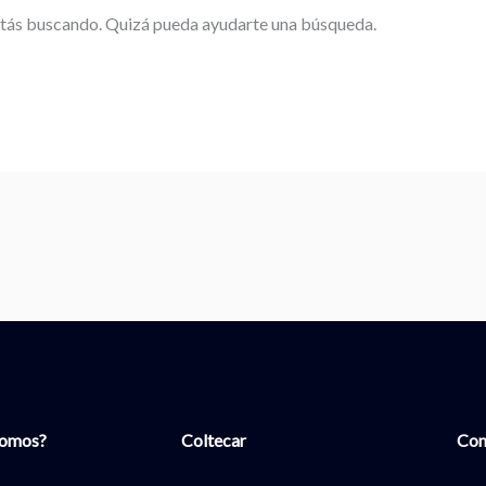
stás buscando. Quizá pueda ayudarte una búsqueda.
Somos?
Coltecar
Con